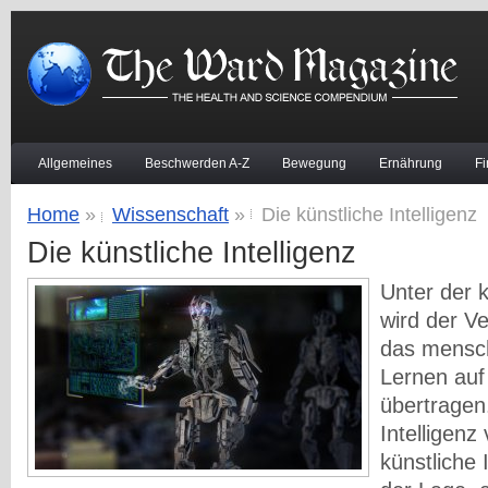
Allgemeines
Beschwerden A-Z
Bewegung
Ernährung
F
Home
»
Wissenschaft
»
Die künstliche Intelligenz
Die künstliche Intelligenz
Unter der k
wird der V
das mensc
Lernen auf
übertragen
Intelligenz
künstliche I