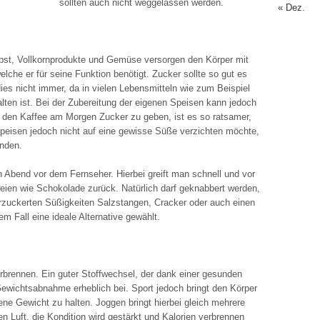
sollten auch nicht weggelassen werden.
« Dez.
bst, Vollkornprodukte und Gemüse versorgen den Körper mit
elche er für seine Funktion benötigt. Zucker sollte so gut es
ies nicht immer, da in vielen Lebensmitteln wie zum Beispiel
alten ist. Bei der Zubereitung der eigenen Speisen kann jedoch
in den Kaffee am Morgen Zucker zu geben, ist es so ratsamer,
Speisen jedoch nicht auf eine gewisse Süße verzichten möchte,
enden.
n Abend vor dem Fernseher. Hierbei greift man schnell und vor
en wie Schokolade zurück. Natürlich darf geknabbert werden,
erzuckerten Süßigkeiten Salzstangen, Cracker oder auch einen
em Fall eine ideale Alternative gewählt.
rennen. Ein guter Stoffwechsel, der dank einer gesunden
 Gewichtsabnahme erheblich bei. Sport jedoch bringt den Körper
gene Gewicht zu halten. Joggen bringt hierbei gleich mehrere
chen Luft, die Kondition wird gestärkt und Kalorien verbrennen