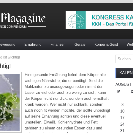
Bewegung
Ernährung
Finanzen
Geräte
Körper & Geist
Wel
ist wichtig!
tig!
KALE
Eine gesunde Ernährung liefert dem Körper alle
wichtigen Nährstoffe, die er benötigt. Sind die
AUGUST 
Mahlzeiten zu unausgewogen oder nimmt der
M
Esser zu viel oder auch zu wenig zu sich, kann
der Körper nicht nur dick, sondern auch ernsthaft
krank werden. Wer nicht nur schlank, sondern
3
auch noch fit werden möchte, der sollte unbedingt
10
auf seine Ernährung achten und diese eventuell
17
umstellen. Eiweiß, Kohlenhydrate und Fett
24
gehören zu einem gesunden Essen dazu und
31