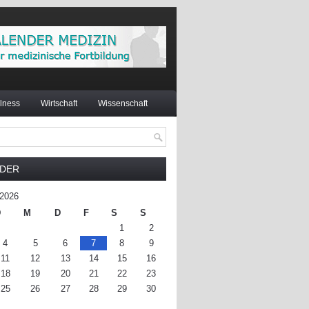
lness
Wirtschaft
Wissenschaft
NDER
2026
D
M
D
F
S
S
1
2
4
5
6
7
8
9
11
12
13
14
15
16
18
19
20
21
22
23
25
26
27
28
29
30