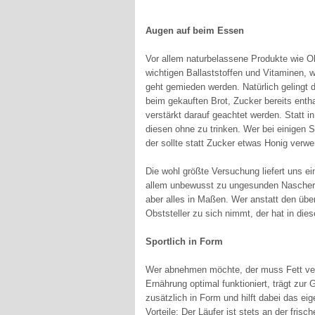
Augen auf beim Essen
Vor allem naturbelassene Produkte wie O
wichtigen Ballaststoffen und Vitaminen, w
geht gemieden werden. Natürlich gelingt d
beim gekauften Brot, Zucker bereits enth
verstärkt darauf geachtet werden. Statt 
diesen ohne zu trinken. Wer bei einigen 
der sollte statt Zucker etwas Honig verw
Die wohl größte Versuchung liefert uns ei
allem unbewusst zu ungesunden Nascherei
aber alles in Maßen. Wer anstatt den üb
Obststeller zu sich nimmt, der hat in dies
Sportlich in Form
Wer abnehmen möchte, der muss Fett verb
Ernährung optimal funktioniert, trägt zur
zusätzlich in Form und hilft dabei das ei
Vorteile: Der Läufer ist stets an der fris