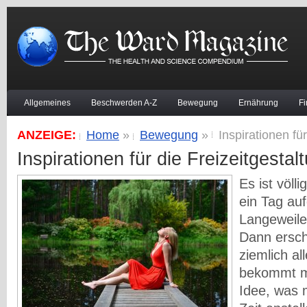
Allgemeines
Beschwerden A-Z
Bewegung
Ernährung
F
ANZEIGE:
Home
»
Bewegung
»
Inspirationen fü
Inspirationen für die Freizeitgestal
Es ist völl
ein Tag au
Langeweile
Dann ersch
ziemlich a
bekommt m
Idee, was 