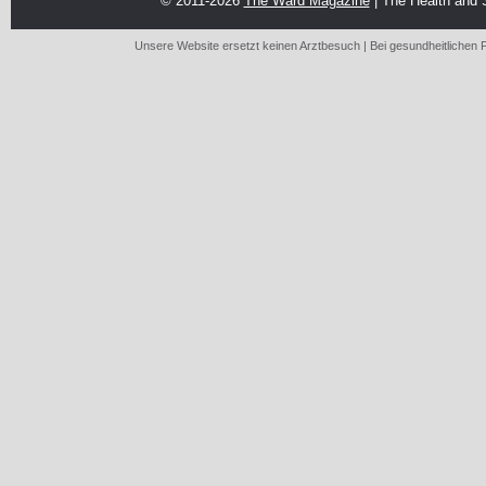
© 2011-2026
The Ward Magazine
| The Health and
Unsere Website ersetzt keinen Arztbesuch | Bei gesundheitlichen