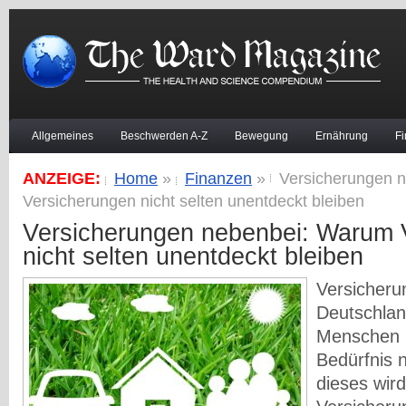
Allgemeines
Beschwerden A-Z
Bewegung
Ernährung
F
ANZEIGE:
Home
»
Finanzen
»
Versicherungen 
Versicherungen nicht selten unentdeckt bleiben
Versicherungen nebenbei: Warum 
nicht selten unentdeckt bleiben
Versicheru
Deutschland
Menschen 
Bedürfnis 
dieses wird